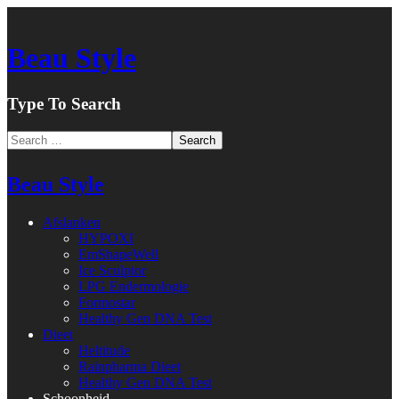
Beau Style
Type To Search
Beau Style
Afslanken
HYPOXI
EmShapeWell
Ice Sculptor
LPG Endermologie
Formostar
Healthy Gen DNA Test
Dieet
Heltitude
Rainpharma Dieet
Healthy Gen DNA Test
Schoonheid