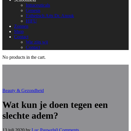
Intraceuticals
Genesis
Esthetisch Arts Dr. Anouk
HIFU
Zonnen
Shop
Contact
Wie zijn wij
Contact
No products in the cart.
Beauty & Gezondheid
Wat kun je doen tegen een
slechte adem?
13 juli 2020
by
Luc Pauwels
0 Comments