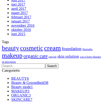
juni 2017
mei 2017
april 2017
maart 2017
februari 2017
januari 2017
november 2016
oktober 2016
juni 2015
Tags
cream
beauty
cosmetic
foundation
Herbalife
makeup
organic care
skin solution
rimpels
wat is beter blender
of slowjuicer
Categorieën
BEAUTY
6
Beauty & Gezondheid
38
Beauty mode
1
MAKEUP
3
ORGANIC
3
SKINCARE
7